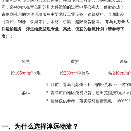
商，必将为您在青岛到苏州大件运输的过程中尽心竭力，使命必达！
青岛到苏州的大件运输服务主要承接工业设备、建筑材料、金属制品
（例如：钢卷、铁架等）、木材、桥梁、超限类货物等。
青岛到苏州大
件运输服务，淳远给您呈现专业、高效、便宜的物流计划（请参考下
表）：
轻货
重货
设备
105元/m³
230元/吨
240元/m³
按
收取
按
收取
按
目前，青岛到苏州＜10m³的轻货和＜0.5
备注
青岛市内地区免费取货，超出范围按3元/8㎞
价格仅供参考，落实最终价请致电：18663927
一、为什么选择淳远物流？