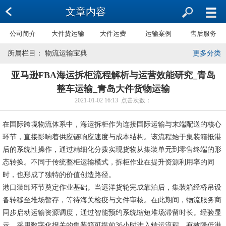
文章内容
公司简介
大件货运输
大件运费
运输案例
售后服务
所属栏目： 物流运输宝典
更多分类
亚马逊FBA海运拆柜流程解析与运营效能研究_青岛
整车运输_青岛大件货物运输
2021-01-02 16:13 点击次数：
在国际跨境物流体系中，海运拆柜作为连接国际运输与末端配送的核心
环节，直接影响着供应链响应速度与成本结构。该流程始于集装箱抵港
后的系统性操作，通过精细化分拨实现货物从集装单元到零售终端的形
态转换。不同于传统整柜运输模式，拆柜作业在提升资源利用率的同
时，也形成了独特的价值创造路径。
港口装卸环节奠定作业基础。当远洋货轮完成靠泊后，集装箱经桥吊设
备转移至堆场暂存，等待海关检疫与文件审核。在此期间，物流服务商
同步启动运输资源调度，通过智能预约系统缩短堆场滞留时长。经验显
示，采用数字化报关的集装箱可提前36小时进入转运流程，有效降低港