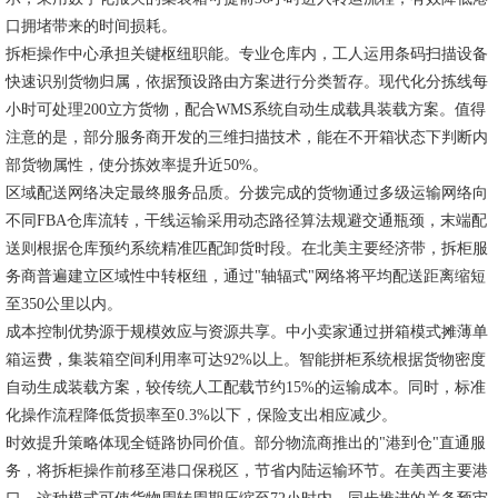
口拥堵带来的时间损耗。
拆柜操作中心承担关键枢纽职能。专业仓库内，工人运用条码扫描设备
快速识别货物归属，依据预设路由方案进行分类暂存。现代化分拣线每
小时可处理200立方货物，配合WMS系统自动生成载具装载方案。值得
注意的是，部分服务商开发的三维扫描技术，能在不开箱状态下判断内
部货物属性，使分拣效率提升近50%。
区域配送网络决定最终服务品质。分拨完成的货物通过多级运输网络向
不同FBA仓库流转，干线运输采用动态路径算法规避交通瓶颈，末端配
送则根据仓库预约系统精准匹配卸货时段。在北美主要经济带，拆柜服
务商普遍建立区域性中转枢纽，通过"轴辐式"网络将平均配送距离缩短
至350公里以内。
成本控制优势源于规模效应与资源共享。中小卖家通过拼箱模式摊薄单
箱运费，集装箱空间利用率可达92%以上。智能拼柜系统根据货物密度
自动生成装载方案，较传统人工配载节约15%的运输成本。同时，标准
化操作流程降低货损率至0.3%以下，保险支出相应减少。
时效提升策略体现全链路协同价值。部分物流商推出的"港到仓"直通服
务，将拆柜操作前移至港口保税区，节省内陆运输环节。在美西主要港