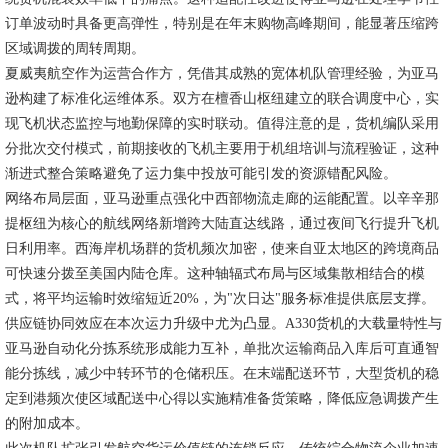
订单波动时具备更高弹性，特别是在年末购物高峰期间，能显著压缩跨
区域调拨的周转周期。
夏威夷航空作为运营合作方，凭借其成熟的宽体机队管理经验，为亚马
逊构建了标准化运维体系。双方在檀香山枢纽建立的联合调度中心，实
现飞机状态监控与地勤保障的实时联动。值得注意的是，货机编队采用
分批次交付模式，前期接收的飞机主要用于机组培训与流程验证，这种
渐进式整合策略避免了运力集中投放可能引发的资源错配风险。
网络布局层面，亚马逊重点强化中西部物流走廊的运能配置。以辛辛那
提枢纽为核心的航线网络新增跨大陆直达线路，通过夜间飞行提升飞机
日利用率。西海岸机场群的货机频次加密，使来自亚太地区的跨境商品
可快速分拨至美国内陆仓库。这种轴辐式布局与区域集散相结合的模
式，将平均运输时效缩短近20%，为"次日达"服务标准提供底层支撑。
供应链协同效应在本次运力升级中尤为凸显。A330货机的大载量特性与
亚马逊自动化分拣系统形成能力互补，单批次运输商品入库后可直通智
能分拣线，减少中转环节的仓储积压。在末端配送环节，大型货机的稳
定到港频次使区域配送中心得以实施精准备货策略，降低应急调拨产生
的附加成本。