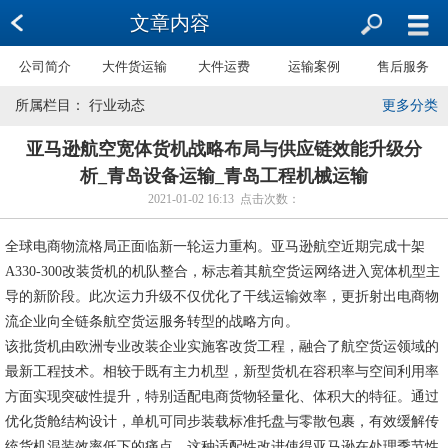
文章内容
公司简介
大件货运输
大件运费
运输案例
售后服务
所属栏目： 行业动态
更多分类
亚马逊航空宽体货机战略布局与供应链效能升级分
析_青岛设备运输_青岛工程机械运输
2021-01-02 16:13 点击次数：
全球电商物流格局正面临新一轮运力重构。亚马逊航空近期完成十架
A330-300改装货机的机队整合，标志着其航空货运网络进入宽体机型主
导的新阶段。此次运力升级不仅优化了干线运输效率，更折射出电商物
流企业向全链条航空货运服务转型的战略方向。
该批货机由欧洲专业改装企业实施客改货工程，融合了航空货运领域的
最新工程技术。相较于既有主力机型，新型货机在容积率与空间利用率
方面实现突破性提升，特别适配电商货物轻量化、体积大的特征。通过
优化货舱结构设计，单机可同步装载标准托盘与零散包裹，有效缓解传
统货机混装效率低下的痛点。这种适配性改进使得亚马逊在处理季节性